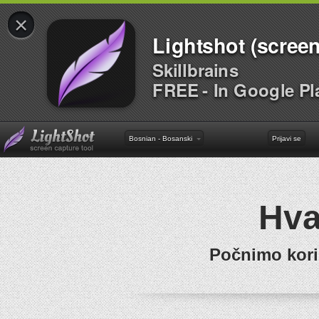
×
Lightshot (screen
Skillbrains
FREE - In Google Pl
Bosnian - Bosanski
Prijavi se
Hva
Počnimo kori