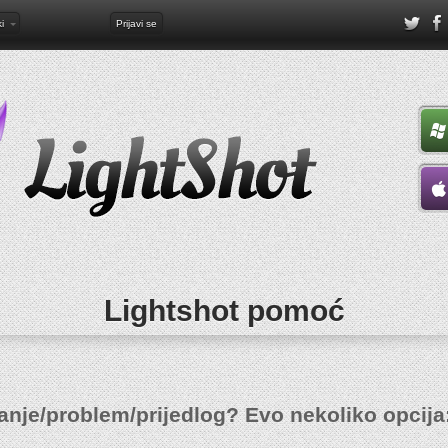
i
Prijavi se
Lightshot pomoć
tanje/problem/prijedlog? Evo nekoliko opcija