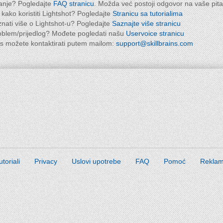
tanje? Pogledajte
FAQ stranicu
. Možda već postoji odgovor na vaše pita
kako koristiti Lightshot? Pogledajte
Stranicu sa tutorialima
znati više o Lightshot-u? Pogledajte
Saznajte više stranicu
oblem/prijedlog? Mođete pogledati našu
Uservoice stranicu
as možete kontaktirati putem mailom:
support@skillbrains.com
utoriali
Privacy
Uslovi upotrebe
FAQ
Pomoć
Reklami