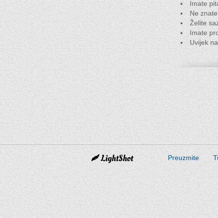
Imate pi
Ne znate 
Želite sa
Imate pr
Uvijek n
Preuzmite
T