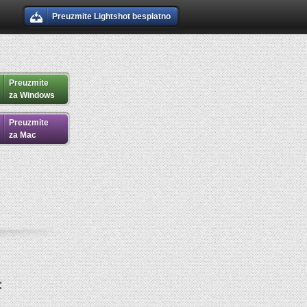
Preuzmite Lightshot besplatno
Preuzmite
za Windows
Preuzmite
za Mac
: