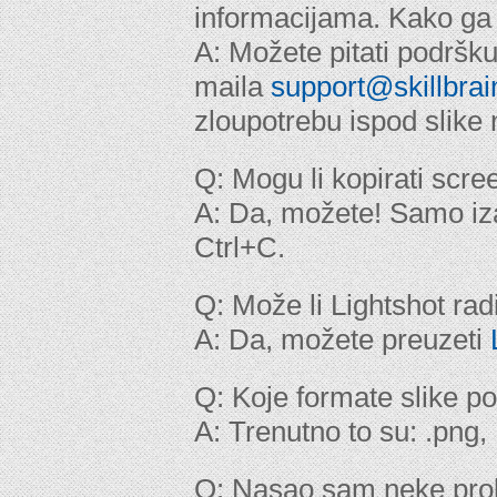
informacijama. Kako ga 
A: Možete pitati podršk
maila
support@skillbra
zloupotrebu ispod slike
Q: Mogu li kopirati scr
A: Da, možete! Samo izab
Ctrl+C.
Q: Može li Lightshot rad
A: Da, možete preuzeti
Q: Koje formate slike p
A: Trenutno to su: .png, 
Q: Nasao sam neke prob