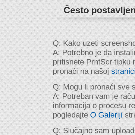
Često postavljen
Q: Kako uzeti screensh
A: Potrebno je da instal
pritisnete PrntScr tipku
pronaći na našoj
stranic
Q: Mogu li pronaći sve
A: Potreban vam je raču
informacija o procesu r
pogledajte
O Galeriji
str
Q: Slučajno sam upload