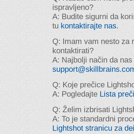
ispravljeno?
A: Budite sigurni da kori
tu
kontaktirajte nas
.
Q: Imam vam nesto za re
kontaktirati?
A: Najbolji način da nas
support@skillbrains.co
Q: Koje prečice Lightsh
A: Pogledajte
Lista preč
Q: Želim izbrisati Lights
A: To je standardni proc
Lightshot stranicu za dei