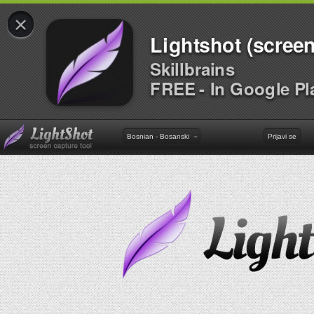
×
Lightshot (screen
Skillbrains
FREE - In Google Pl
Bosnian - Bosanski
Prijavi se