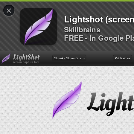
×
Lightshot (screen
Skillbrains
FREE - In Google Pl
Slovak - Slovenčina
Prihlásiť sa