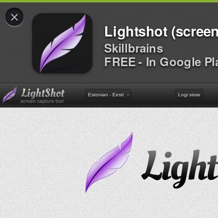
×
Lightshot (screen
Skillbrains
FREE - In Google Pl
Estonian - Eesti
Logi sisse