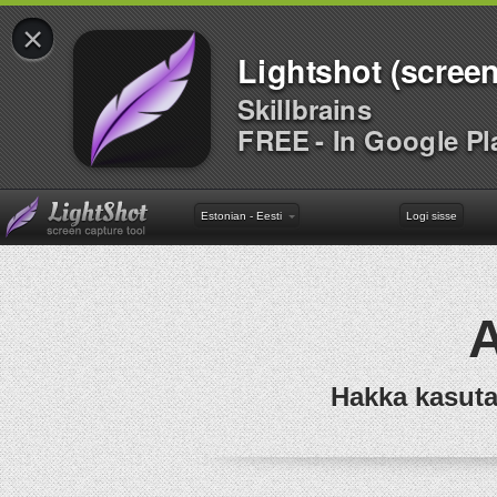
×
Lightshot (screen
Skillbrains
FREE - In Google Pl
Estonian - Eesti
Logi sisse
A
Hakka kasuta