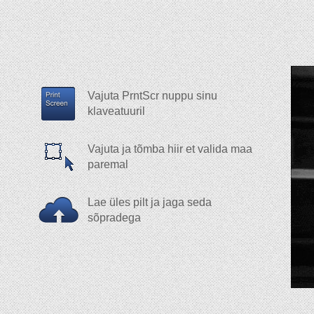
Vajuta PrntScr nuppu sinu
klaveatuuril
Vajuta ja tõmba hiir et valida maa
paremal
Lae üles pilt ja jaga seda
sõpradega