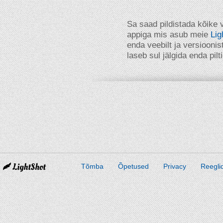
Sa saad pildistada kõike
appiga mis asub meie
Lig
enda veebilt ja versioonis
laseb sul jälgida enda pilt
Tõmba
Õpetused
Privacy
Reegli