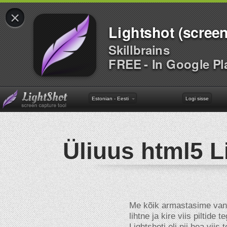
×
Lightshot (screen
Skillbrains
FREE - In Google Pl
Estonian - Eesti
Logi sisse
Üliuus html5 L
Me kõik armastasime vana
lihtne ja kire viis piltid
Lightshoti oli nii hea viis