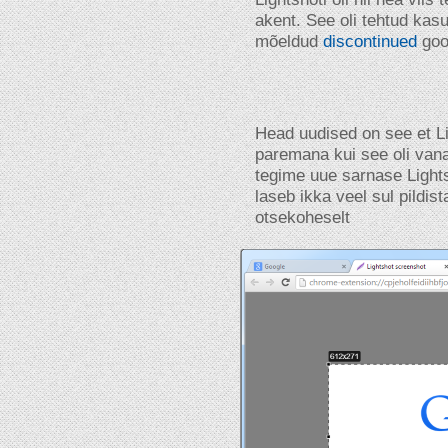
akent. See oli tehtud kas
mõeldud
discontinued
goog
Head uudised on see et Li
paremana kui see oli vana
tegime uue sarnase Light
laseb ikka veel sul pildis
otsekoheselt