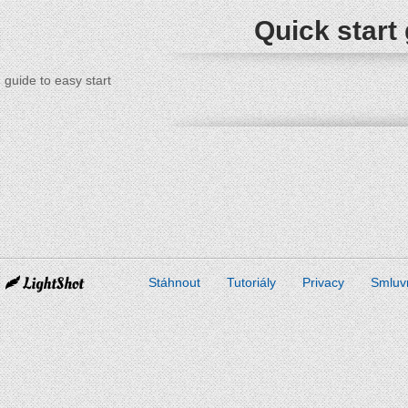
Quick start 
guide to easy start
Stáhnout
Tutoriály
Privacy
Smluv