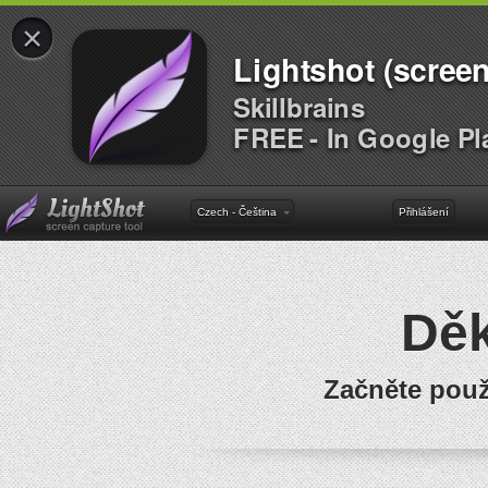
×
Lightshot (screen
Skillbrains
FREE - In Google Pl
Czech - Čeština
Přihlášení
Dě
Začněte použ